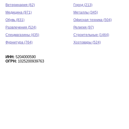
Ветеринария (62)
Город (213)
Медицина (971)
Металлы (345)
Обувь (831)
Офисная техника (504)
Развлечения (524)
Религия (97)
Спецмагазины (435)
Строительные (1464)
Фурнитура (764)
Хозтовары (524)
ИНН:
5204000590
ОГРН:
1025200939763