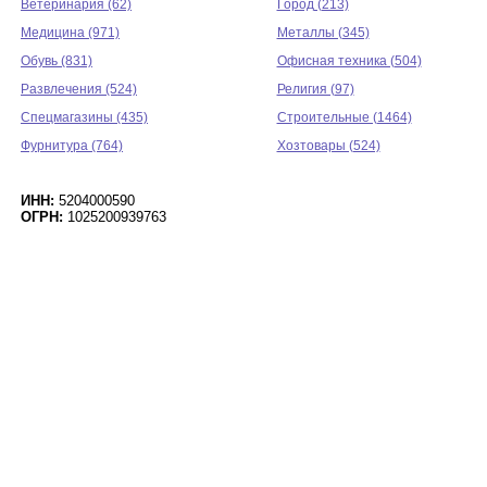
Ветеринария (62)
Город (213)
Медицина (971)
Металлы (345)
Обувь (831)
Офисная техника (504)
Развлечения (524)
Религия (97)
Спецмагазины (435)
Строительные (1464)
Фурнитура (764)
Хозтовары (524)
ИНН:
5204000590
ОГРН:
1025200939763