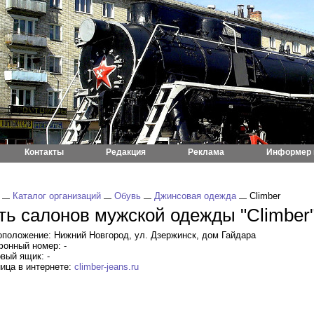
Контакты
Редакция
Реклама
Информер 
Каталог организаций
Обувь
Джинсовая одежда
Climber
ть салонов мужской одежды "Climber
положение: Нижний Новгород, ул. Дзержинск, дом Гайдара
онный номер: -
вый ящик: -
ица в интернете:
climber-jeans.ru