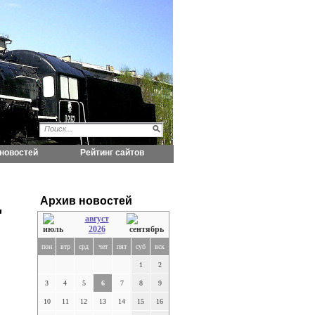
новостей
Рейтинг сайтов
Архив новостей
"
август
2026
пон
втр
срд
чет
пят
суб
вск
1
2
3
4
5
6
7
8
9
10
11
12
13
14
15
16