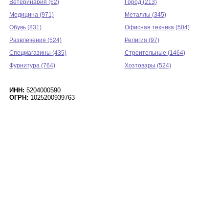
Ветеринария (62)
Город (213)
Медицина (971)
Металлы (345)
Обувь (831)
Офисная техника (504)
Развлечения (524)
Религия (97)
Спецмагазины (435)
Строительные (1464)
Фурнитура (764)
Хозтовары (524)
ИНН:
5204000590
ОГРН:
1025200939763