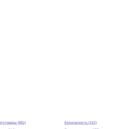
втотовары (882)
Безопасность (242)