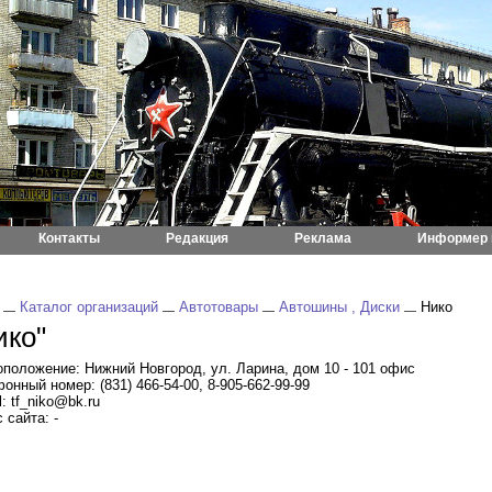
Контакты
Редакция
Реклама
Информер 
Каталог организаций
Автотовары
Автошины , Диски
Нико
ико"
положение: Нижний Новгород, ул. Ларина, дом 10 - 101 офис
онный номер: (831) 466-54-00, 8-905-662-99-99
l: tf_niko@bk.ru
 сайта: -