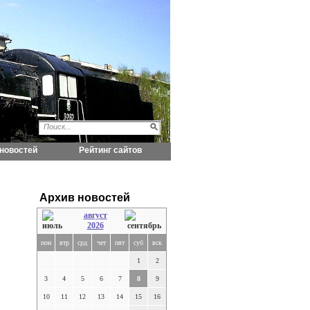
новостей
Рейтинг сайтов
Архив новостей
август
2026
пон
втр
срд
чет
пят
суб
вск
1
2
3
4
5
6
7
8
9
10
11
12
13
14
15
16