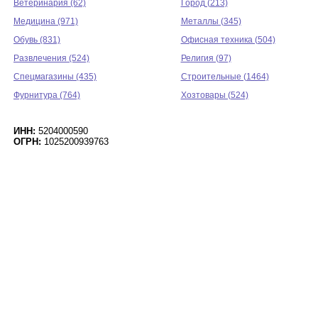
Ветеринария (62)
Город (213)
Медицина (971)
Металлы (345)
Обувь (831)
Офисная техника (504)
Развлечения (524)
Религия (97)
Спецмагазины (435)
Строительные (1464)
Фурнитура (764)
Хозтовары (524)
ИНН:
5204000590
ОГРН:
1025200939763