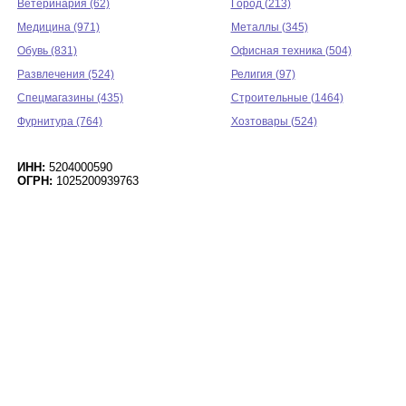
Ветеринария (62)
Город (213)
Медицина (971)
Металлы (345)
Обувь (831)
Офисная техника (504)
Развлечения (524)
Религия (97)
Спецмагазины (435)
Строительные (1464)
Фурнитура (764)
Хозтовары (524)
ИНН:
5204000590
ОГРН:
1025200939763