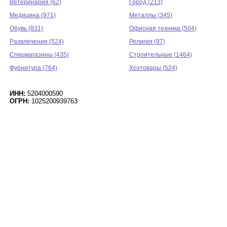
Ветеринария (62)
Город (213)
Медицина (971)
Металлы (345)
Обувь (831)
Офисная техника (504)
Развлечения (524)
Религия (97)
Спецмагазины (435)
Строительные (1464)
Фурнитура (764)
Хозтовары (524)
ИНН:
5204000590
ОГРН:
1025200939763