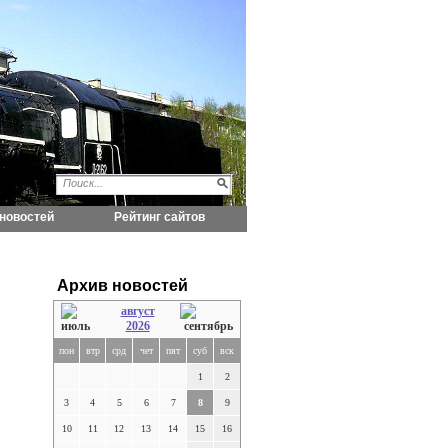
новостей
Рейтинг сайтов
Архив новостей
август
2026
пон
втр
срд
чет
пят
суб
вск
1
2
3
4
5
6
7
8
9
10
11
12
13
14
15
16