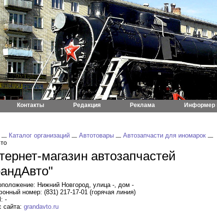
Контакты
Редакция
Реклама
Информер 
Каталог организаций
Автотовары
Автозапчасти для иномарок
то
тернет-магазин автозапчастей
рандАвто"
положение: Нижний Новгород, улица -, дом -
онный номер: (831) 217-17-01 (горячая линия)
: -
 сайта:
grandavto.ru