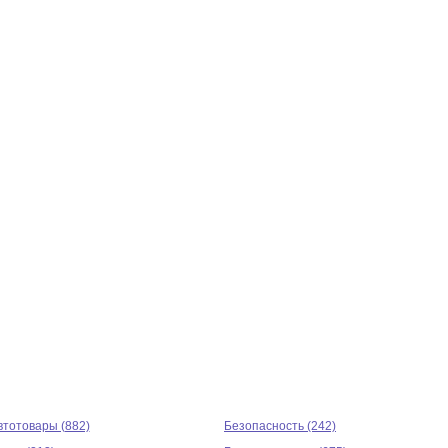
втотовары (882)
Безопасность (242)