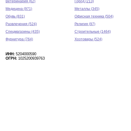
Ветеринария (62)
Город (213)
Медицина (971)
Металлы (345)
Обувь (831)
Офисная техника (504)
Развлечения (524)
Религия (97)
Спецмагазины (435)
Строительные (1464)
Фурнитура (764)
Хозтовары (524)
ИНН:
5204000590
ОГРН:
1025200939763