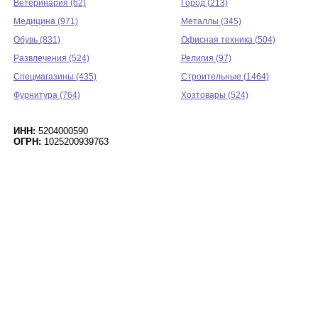
Ветеринария (62)
Город (213)
Медицина (971)
Металлы (345)
Обувь (831)
Офисная техника (504)
Развлечения (524)
Религия (97)
Спецмагазины (435)
Строительные (1464)
Фурнитура (764)
Хозтовары (524)
ИНН:
5204000590
ОГРН:
1025200939763