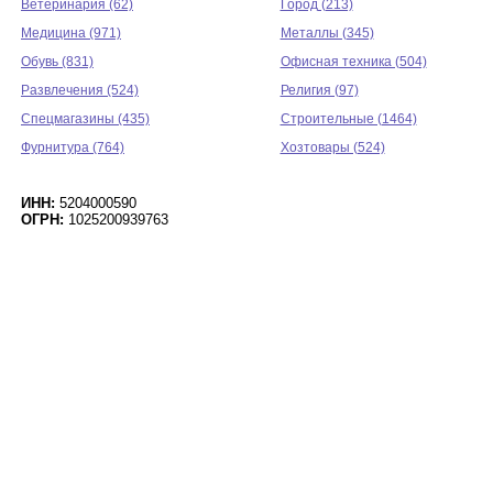
Ветеринария (62)
Город (213)
Медицина (971)
Металлы (345)
Обувь (831)
Офисная техника (504)
Развлечения (524)
Религия (97)
Спецмагазины (435)
Строительные (1464)
Фурнитура (764)
Хозтовары (524)
ИНН:
5204000590
ОГРН:
1025200939763