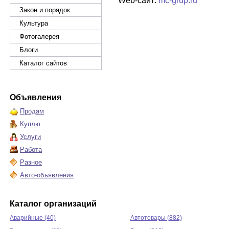
Web-сайт:
mc-grup.ru
Закон и порядок
Культура
Фотогалерея
Блоги
Каталог сайтов
Объявления
Продам
Куплю
Услуги
Работа
Разное
Авто-объявления
Каталог организаций
Аварийные (40)
Автотовары (882)