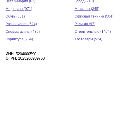
Ветеринария (62)
Город (213)
Медицина (971)
Металлы (345)
Обувь (831)
Офисная техника (504)
Развлечения (524)
Религия (97)
Спецмагазины (435)
Строительные (1464)
Фурнитура (764)
Хозтовары (524)
ИНН:
5204000590
ОГРН:
1025200939763