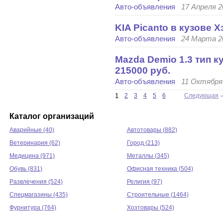
Авто-объявления
17 Апреля 2
KIA Picanto в кузове Х
Авто-объявления
24 Марта 20
Mazda Demio 1.3 тип к
215000 руб.
Авто-объявления
11 Октября 
1
2
3
4
5
6
Следующая
Каталог организаций
Аварийные (40)
Автотовары (882)
Ветеринария (62)
Город (213)
Медицина (971)
Металлы (345)
Обувь (831)
Офисная техника (504)
Развлечения (524)
Религия (97)
Спецмагазины (435)
Строительные (1464)
Фурнитура (764)
Хозтовары (524)