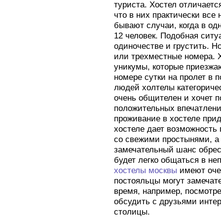
туриста. Хостел отличаетс
что в них практически все
бывают случаи, когда в од
12 человек. Подобная ситу
одиночестве и грустить. Н
или трехместные номера. Х
уникумы, которые приезжаю
номере сутки на пролет в 
людей холтелы категоричес
очень общителен и хочет 
положительных впечатлений
проживание в хостеле при
хостеле дает возможность 
со свежими простынями, а 
замечательный шанс обрес
будет легко общаться в н
хостелы москвы
имеют оче
постояльцы могут замечат
время, например, посмотре
обсудить с друзьями инте
столицы.