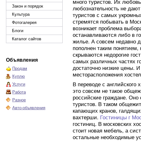
много туристов. Их любов
Закон и порядок
любознательность не дают
Культура
туристов с самых укромных
стремятся побывать в Моск
Фотогалерея
возникает проблема выбор
Блоги
останавливаются либо в г
Каталог сайтов
жилье. А совсем недавно 
пополнен таким понятием, 
скрываются недорогие гост
Объявления
самых различных частях г
достаточно низкие цены. И
Продам
месторасположения хостел
Куплю
В переводе с английского 
Услуги
это совсем не такое общеж
Работа
российские граждане. Оно 
Разное
туристов. В таком общежи
Авто-объявления
капающих кранов, галдящих
вахтерши.
Гостиницы г Мо
гостиниц. В московских хо
стоит новая мебель, а сис
остальные необходимые ус