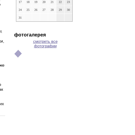
17
18
19
20
21
22
23
р
24
25
26
27
28
29
30
31
т.
фотогалерея
и,
смотреть все
фотографии
кже
о
ак
их