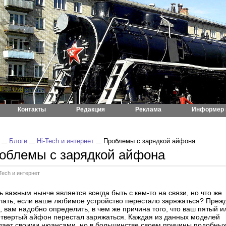
Контакты
Редакция
Реклама
Информер 
Блоги
Hi-Tech и интернет
Проблемы с зарядкой айфона
облемы с зарядкой айфона
Tech и интернет
 важным нынче является всегда быть с кем-то на связи, но что же
лать, если ваше любимое устройство перестало заряжаться? Преж
, вам надобно определить, в чем же причина того, что ваш пятый и
етвертый айфон перестал заряжаться. Каждая из данных моделей
дает своими нюансами, но в большинстве своем причины подобны