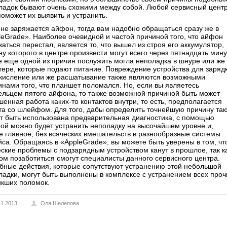
ладок бывают очень схожими между собой. Любой сервисный цент
поможет их выявить и устранить.
 не заряжается айфон, тогда вам надобно обращаться сразу же в
leGrade». Наиболее очевидной и частой причиной того, что айфон
аться перестал, является то, что вышел из строя его аккумулятор,
у которого в центре произвести могут всего через пятнадцать мину
е еще одной из причин послужить могла неполадка в шнуре или же
тере, которые подают питание. Повреждение устройства для зарядк
окисление или же расшатывание также являются возможными
инами того, что планшет поломался. Но, если вы являетесь
ельцем пятого айфона, то также возможной причиной быть может
енная работа каких-то контактов внутри, то есть, предполагается
та со шлейфом. Для того, дабы определить точнейшую причину та
т быть использована предварительная диагностика, с помощью
рой можно будет устранить неполадку на высочайшем уровне и,
е главное, без всяческих вмешательств в разнообразные системы
йса. Обращаясь в «AppleGrade», вы можете быть уверены в том, чт
еские проблемы с подзарядным устройством канут в прошлое, так к
том позаботиться смогут специалисты данного сервисного центра.
бные действия, которые сопутствуют устранению этой небольшой
ладки, могут быть выполнены в комплексе с устранением всех проч
икших поломок.
11.2013
Оля Шелепова