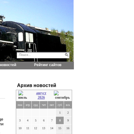
новостей
Рейтинг сайтов
Архив новостей
август
2026
пон
втр
срд
чет
пят
суб
вск
1
2
де
3
4
5
6
7
8
9
ли
10
11
12
13
14
15
16
х