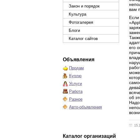
непо
Закон и порядок
вам 
Культура
Если
Фотогалерея
«App
заряж
Блоги
замен
Такж
Каталог сайтов
адап
его 
прич
влад
Объявления
наруш
рабо
Продам
може
Куплю
кото
само
Услуги
дева
Работа
всяч
об э
Разное
Надо
Авто-объявления
непо
возн
15.
Каталог организаций