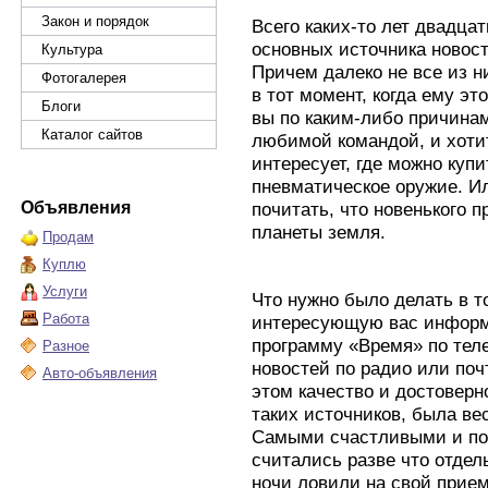
Закон и порядок
Всего каких-то лет двадца
основных источника новост
Культура
Причем далеко не все из 
Фотогалерея
в тот момент, когда ему эт
Блоги
вы по каким-либо причина
Каталог сайтов
любимой командой, и хотит
интересует, где можно куп
пневматическое оружие. Ил
Объявления
почитать, что новенького п
планеты земля.
Продам
Куплю
Услуги
Что нужно было делать в т
Работа
интересующую вас информ
программу «Время» по теле
Разное
новостей по радио или поч
Авто-объявления
этом качество и достоверн
таких источников, была ве
Самыми счастливыми и по
считались разве что отдел
ночи ловили на свой прие