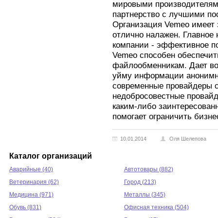
мировыми производителям
партнерство с лучшими по
Организация Vemeo имеет 
отлично налажен. Главное
компании - эффективное п
Vemeo способен обеспечит
файлообменникам. Дает во
уйму информации анонимно
современные провайдеры с
недобросовестные провай
каким-либо заинтересован
помогает ограничить бизн
10.01.2014
Оля Шелепова
Каталог организаций
Аварийные (40)
Автотовары (882)
Ветеринария (62)
Город (213)
Медицина (971)
Металлы (345)
Обувь (831)
Офисная техника (504)