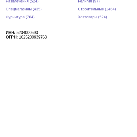
Развлечения (524)
Религия (97)
Спецмагазины (435)
Строительные (1464)
Фурнитура (764)
Хозтовары (524)
ИНН:
5204000590
ОГРН:
1025200939763