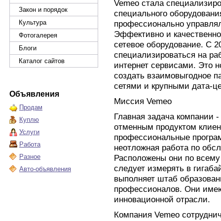
Vemeo стала специализир
Закон и порядок
специального оборудовани
Культура
профессионально управлял
Эффективно и качественно
Фотогалерея
сетевое оборудование. С 2
Блоги
специализироваться на ра
Каталог сайтов
интернет сервисами. Это 
создать взаимовыгодное п
сетями и крупными дата-ц
Объявления
Миссия Vemeo
Продам
Главная задача компании -
Куплю
отменным продуктом клиен
Услуги
профессиональные програм
Работа
неотложная работа по обс
Разное
Расположены они по всему
следует измерять в гигаба
Авто-объявления
выполняет штаб образован
профессионалов. Они имею
инновационной отрасли.
Компания Vemeo сотрудни