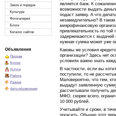
является банк. К сожалени
Закон и порядок
возможности выдать деньги 
Культура
подаст заявку. А что делат
Фотогалерея
незамедлительно? В таком 
микрофинансовую организа
Блоги
привлекательность по той
Каталог сайтов
задерживаются с выдачей к
нужная сумма может уже ок
Объявления
Каковы же условия кредит
организации? Здесь нет ос
Продам
условиях важно знать кажд
Куплю
В частности, если вы хоти
Услуги
поступили, то не рассчиты
Работа
Маловероятно, что тем, кт
Разное
выдадут заявленную сумму
Авто-объявления
рассчитывали получить ден
МФО, скорее всего, ограни
10 000 рублей.
Учитывайте и сроки, в теч
погасить. Обычно этот пери