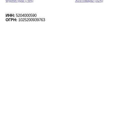
Фурнитура (764)
Хозтовары (524)
ИНН:
5204000590
ОГРН:
1025200939763