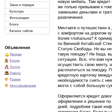
новую мебель. Там кредит
Закон и порядок
же только привыкаем к том
Культура
заемными деньгами и трат
развлечения.
Фотогалерея
Блоги
Мечтаете о путешествии в
Каталог сайтов
с комфортом на дорогом ку
более глобальна? К пример
по Великой Китайской Сте
Объявления
Статую Свободы. Но вы ник
такую поездку? Не беда, в
Продам
ситуации. Все, что вам нуж
Куплю
осуществить свою мечту, а
Услуги
расплатиться за поездку. 
Работа
кредитную карточку междун
Разное
необходимости снять с нее
везти с собой большую с
Авто-объявления
Оформляется кредит довол
оформление и решение по 
дней, подробнее такая инф
отделении банка. Если вы 