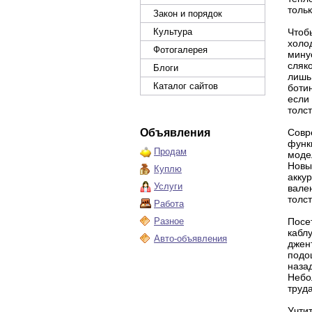
толь
Закон и порядок
Культура
Чтоб
холод
Фотогалерея
мину
сляк
Блоги
лишь
Каталог сайтов
боти
если
толст
Объявления
Совр
функ
Продам
моде
Новы
Куплю
аккур
Услуги
вале
толс
Работа
Разное
Посе
кабл
Авто-объявления
джен
подо
назад
Небо
труд
Учти