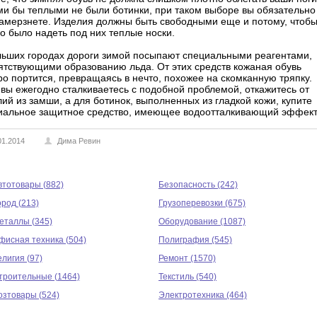
ми бы теплыми не были ботинки, при таком выборе вы обязательно
замерзнете. Изделия должны быть свободными еще и потому, чтоб
о было надеть под них теплые носки.
льших городах дороги зимой посыпают специальными реагентами,
ятствующими образованию льда. От этих средств кожаная обувь
ро портится, превращаясь в нечто, похожее на скомканную тряпку.
 вы ежегодно сталкиваетесь с подобной проблемой, откажитесь от
ий из замши, а для ботинок, выполненных из гладкой кожи, купите
иальное защитное средство, имеющее водоотталкивающий эффект
01.2014
Дима Ревин
втотовары (882)
Безопасность (242)
ород (213)
Грузоперевозки (675)
еталлы (345)
Оборудование (1087)
фисная техника (504)
Полиграфия (545)
елигия (97)
Ремонт (1570)
троительные (1464)
Текстиль (540)
озтовары (524)
Электротехника (464)