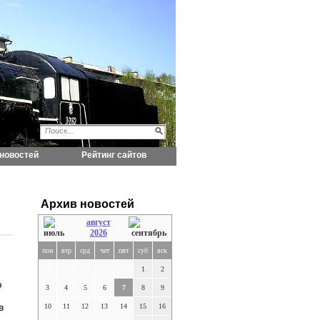
новостей
Рейтинг сайтов
Архив новостей
август
2026
пон
втр
срд
чет
пят
суб
вск
1
2
ю
3
4
5
6
7
8
9
в
10
11
12
13
14
15
16