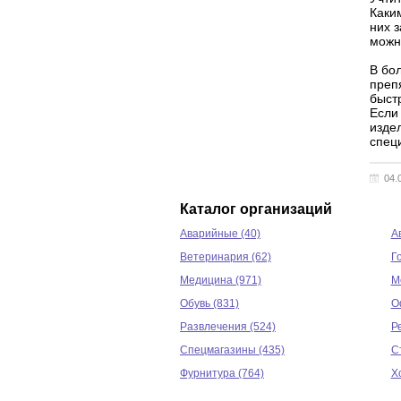
Каки
них 
можн
В бо
преп
быст
Если
издел
спец
04.
Каталог организаций
Аварийные (40)
А
Ветеринария (62)
Г
Медицина (971)
М
Обувь (831)
О
Развлечения (524)
Р
Спецмагазины (435)
С
Фурнитура (764)
Х