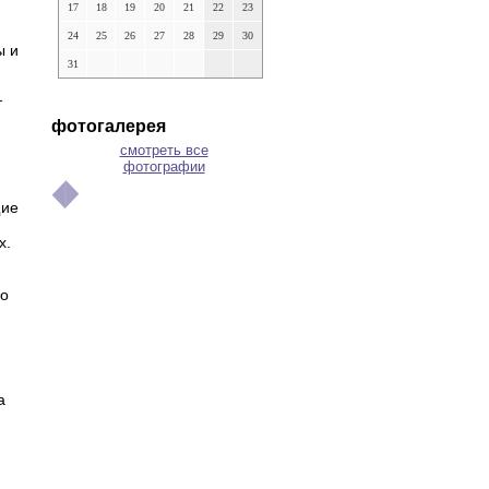
17
18
19
20
21
22
23
24
25
26
27
28
29
30
ы и
31
т
фотогалерея
смотреть все
фотографии
щие
х.
но
а
.