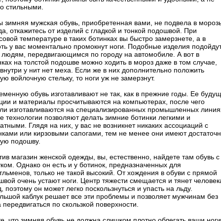
ко стильными.
ы зимняя мужская обувь, приобретенная вами, не подвела в мороз
а, откажитесь от изделий с гладкой и тонкой подошвой. При
совой температуре в таких ботинках вы быстро замерзнете, а в
оть у вас моментально промокнут ноги. Подобные изделия подойду
 людям, передвигающимся по городу на автомобиле. А вот в
нках на толстой подошве можно ходить в мороз даже в том случае,
 внутри у нит нет меха. Если же в них дополнительно положить
ую войлочную стельку, то ноги уж не замерзнут.
еменную обувь изготавливают не так, как в прежние годы. Ее буду
ции и материалы просчитываются на компьютерах, после чего
ли изготавливаются на специализированных промышленных линия
е технологии позволяют делать зимние ботинки легкими и
атными. Глядя на них, у вас не возникнет никаких ассоциаций с
нками или кирзовыми сапогами, тем не менее они имеют достаточ
тую подошву.
тив магазин женской одежды, вы, естественно, найдете там обувь с
уком. Однако он есть и у ботинок, предназначенных для
тльменов, только не такой высокий. От хождения в обуви с прямой
швой очень устают ноги. Центр тяжести смещается и тянет человек
, поэтому он может легко поскользнуться и упасть на льду.
льшой каблук решает все эти проблемы и позволяет мужчинам без
а передвигаться по скользкой поверхности.
те, что зимняя обувь не должна слишком плотно облегать ваши ноги