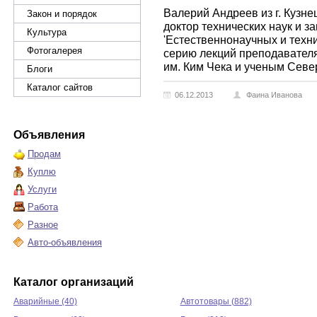
Валерий Андреев из г. Кузне
Закон и порядок
доктор технических наук и 
Культура
'Естественнонаучных и техн
Фотогалерея
серию лекций преподавател
им. Ким Чека и ученым Севе
Блоги
Каталог сайтов
06.12.2013
Фаина Иванова
Объявления
Продам
Куплю
Услуги
Работа
Разное
Авто-объявления
Каталог организаций
Аварийные (40)
Автотовары (882)