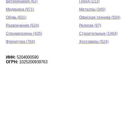
Ветеринария (62)
Город (213)
Медицина (971)
Металлы (345)
Обувь (831)
Офисная техника (504)
Развлечения (524)
Религия (97)
Спецмагазины (435)
Строительные (1464)
Фурнитура (764)
Хозтовары (524)
ИНН:
5204000590
ОГРН:
1025200939763