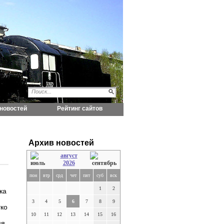
новостей
Рейтинг сайтов
Архив новостей
август
2026
пон
втр
срд
чет
пят
суб
вск
1
2
ка
3
4
5
6
7
8
9
гко
10
11
12
13
14
15
16
мя