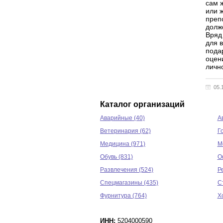
сам ж
или 
преп
долж
Вряд
для 
пода
оцен
лично
05.
Каталог организаций
Аварийные (40)
А
Ветеринария (62)
Г
Медицина (971)
М
Обувь (831)
О
Развлечения (524)
Р
Спецмагазины (435)
С
Фурнитура (764)
Х
ИНН:
5204000590