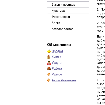
крит
Закон и порядок
1. П
Культура
подо
Фотогалерея
потр
Блоги
2. К
стан
Каталог сайтов
же о
Если 
доби
для 
Объявления
руко
Продам
не п
нибу
Куплю
руко
Услуги
каче
доро
Работа
доро
веще
Разное
Если
Авто-объявления
выбо
пред
не хв
увле
же к
вы ви