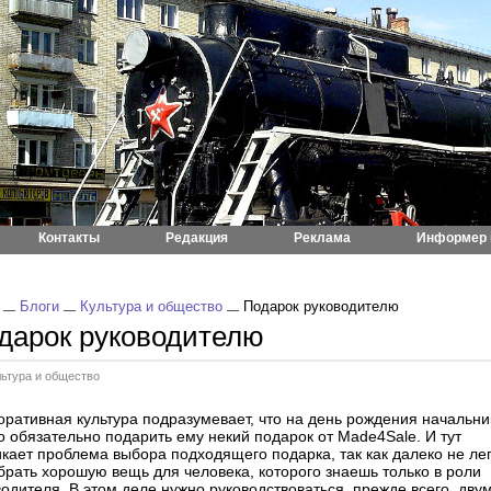
Контакты
Редакция
Реклама
Информер 
Блоги
Культура и общество
Подарок руководителю
дарок руководителю
льтура и общество
оративная культура подразумевает, что на день рождения начальни
о обязательно подарить ему некий подарок от Made4Sale. И тут
икает проблема выбора подходящего подарка, так как далеко не ле
брать хорошую вещь для человека, которого знаешь только в роли
водителя. В этом деле нужно руководствоваться, прежде всего, дву