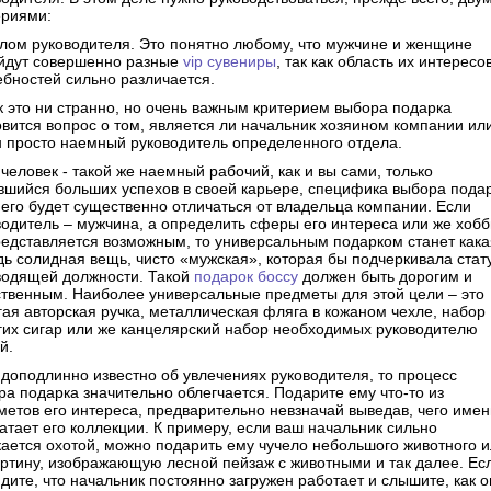
ериями:
олом руководителя. Это понятно любому, что мужчине и женщине
йдут совершенно разные
vip сувениры
, так как область их интересо
ебностей сильно различается.
ак это ни странно, но очень важным критерием выбора подарка
овится вопрос о том, является ли начальник хозяином компании ил
н просто наемный руководитель определенного отдела.
человек - такой же наемный рабочий, как и вы сами, только
вшийся больших успехов в своей карьере, специфика выбора пода
него будет существенно отличаться от владельца компании. Если
водитель – мужчина, а определить сферы его интереса или же хобб
редставляется возможным, то универсальным подарком станет кака
дь солидная вещь, чисто «мужская», которая бы подчеркивала стат
водящей должности. Такой
подарок боссу
должен быть дорогим и
ственным. Наиболее универсальные предметы для этой цели – это
гая авторская ручка, металлическая фляга в кожаном чехле, набор
гих сигар или же канцелярский набор необходимых руководителю
й.
 доподлинно известно об увлечениях руководителя, то процесс
ра подарка значительно облегчается. Подарите ему что-то из
метов его интереса, предварительно невзначай выведав, чего име
атает его коллекции. К примеру, если ваш начальник сильно
кается охотой, можно подарить ему чучело небольшого животного 
артину, изображающую лесной пейзаж с животными и так далее. Ес
дите, что начальник постоянно загружен работает и слышите, как о