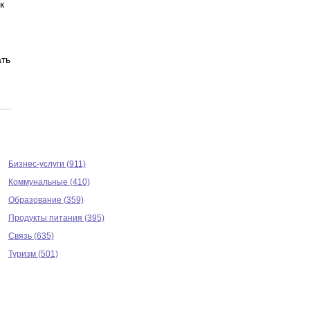
к
ать
ю
Бизнес-услуги (911)
Коммунальные (410)
Образование (359)
Продукты питания (395)
Связь (635)
Туризм (501)