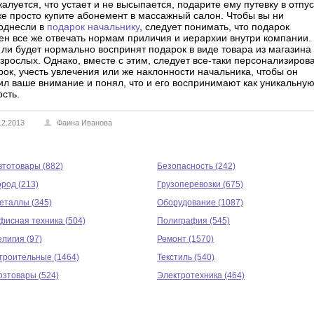
алуется, что устает и не высыпается, подарите ему путевку в отпус
же просто купите абонемент в массажный салон. Чтобы вы ни
однесли в
подарок начальнику
, следует понимать, что подарок
ен все же отвечать нормам приличия и иерархии внутри компании.
 ли будет нормально воспринят подарок в виде товара из магазина
взрослых. Однако, вместе с этим, следует все-таки персонализиров
рок, учесть увлечения или же наклонности начальника, чтобы он
ил ваше внимание и понял, что и его воспринимают как уникальну
сть.
12.2013
Фаина Иванова
втотовары (882)
Безопасность (242)
ород (213)
Грузоперевозки (675)
еталлы (345)
Оборудование (1087)
фисная техника (504)
Полиграфия (545)
елигия (97)
Ремонт (1570)
троительные (1464)
Текстиль (540)
озтовары (524)
Электротехника (464)