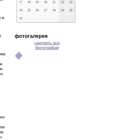
17
18
19
20
21
22
23
24
25
26
27
28
29
30
в и
31
и
фотогалерея
смотреть все
фотографии
рка
и
я-
ус
нно
или
ли
н