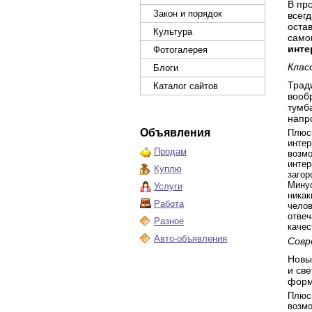
В пр
Закон и порядок
всегд
оста
Культура
само
инте
Фотогалерея
Клас
Блоги
Трад
Каталог сайтов
вооб
тумб
напр
Объявления
Плюсы
интер
Продам
возмо
интер
Куплю
загор
Минус
Услуги
никак
Работа
челов
отвеч
Разное
качес
Авто-объявления
Совр
Новы
и св
форм
Плюсы
возмо