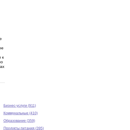
е
ее
 к
но
цах
Бизнес-услуги (911)
Коммунальные (410)
Образование (359)
Продукты питания (395)