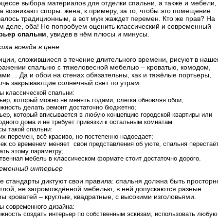
оцессе выбора материалов для отделки спальни, а также и мебели,
а возникают споры: жена, к примеру, за то, чтобы это помещение
валось традиционным, а вот муж жаждет перемен. Кто же прав? На
м деле, оба! Но попробуем оценить классический и современный
рьер спальни
, увидев в нём плюсы и минусы.
сика всегда в цене
иции, сложившиеся в течение длительного времени, рисуют в наш
ражении спальню с тяжеловесной мебелью – кроватью, комодом,
ами… Да и обои на стенах обязательны, как и тяжёлые портьеры,
очь закрывающие солнечный свет по утрам.
 классической спальни:
ьер, который можно не менять годами, слегка обновляя обои;
жность делать ремонт достаточно бюджетно;
ьер, который вписывается в любую концепцию городской квартиры или
одного дома и не требует привязки к остальным комнатам.
ы такой спальни:
их перемен, всё красиво, но постепенно надоедает;
ек со временем меняет свои представления об уюте, спальня перестаё
ать этому параметру;
твенная мебель в классическом формате стоит достаточно дорого.
еменный интерьер
е стандарты диктуют свои правила: спальня должна быть просторн
етлой, не загромождённой мебелью, в ней допускаются разные
ы кроватей – круглые, квадратные, с высокими изголовьями.
 современного дизайна:
жность создать интерьер по собственным эскизам, использовать любую