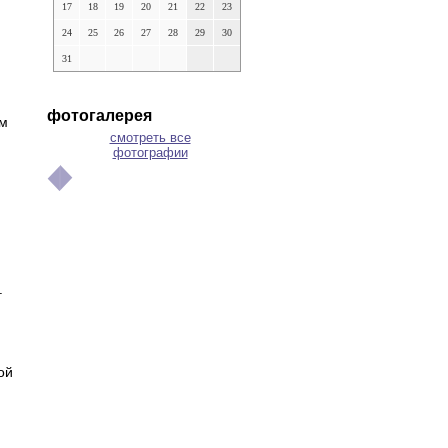
17
18
19
20
21
22
23
24
25
26
27
28
29
30
31
фотогалерея
ем
смотреть все
фотографии
т
ой