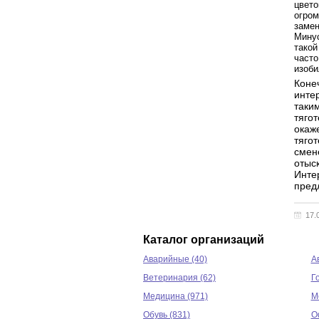
цвето
огром
замен
Минус
такой
часто
изоби
Коне
инте
таким
тяго
окаж
тяго
смен
отыс
Инте
пред
17.
Каталог организаций
Аварийные (40)
А
Ветеринария (62)
Г
Медицина (971)
М
Обувь (831)
О