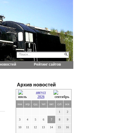
новостей
Рейтинг сайтов
Архив новостей
август
2026
пон
втр
срд
чет
пят
суб
вск
1
2
3
4
5
6
7
8
9
10
11
12
13
14
15
16