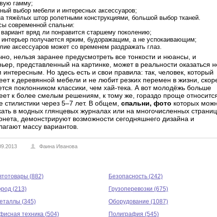
вую гамму;
ный выбор мебели и интересных аксессуаров;
а тяжёлых штор ролетными конструкциями, большой выбор тканей.
ы современной спальни:
 вариант вряд ли понравится старшему поколению;
 интерьер получается ярким, будоражащим, а не успокаивающим;
лие аксессуаров может со временем раздражать глаз.
чно, нельзя заранее предусмотреть все тонкости и нюансы, и
рьер, представленный на картинке, может в реальности оказаться н
 интересным. Но здесь есть и свои правила: так, человек, который
теет к деревянной мебели и не любит резких перемен в жизни, скор
ется поклонником классики, чем хай-тека. А вот молодёжь больше
теет к более смелым решениям, к тому же, гораздо проще относится
е стилистики через 5–7 лет. В общем,
спальни, фото
которых мож
кать в модных глянцевых журналах или на многочисленных страни
рнета, демонстрируют возможности сегодняшнего дизайна и
лагают массу вариантов.
09.2013
Фаина Иванова
втотовары (882)
Безопасность (242)
ород (213)
Грузоперевозки (675)
еталлы (345)
Оборудование (1087)
фисная техника (504)
Полиграфия (545)