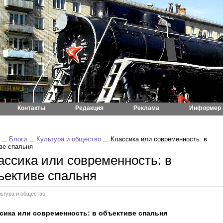
Контакты
Редакция
Реклама
Информер 
Блоги
Культура и общество
Классика или современность: в
ве спальня
ассика или современность: в
ъективе спальня
льтура и общество
сика или современность: в объективе спальня