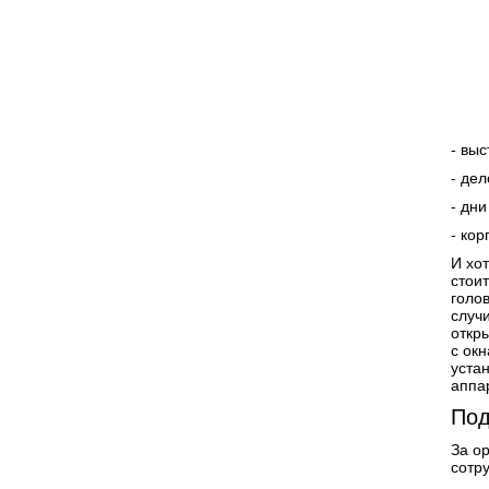
- выс
- дел
- дн
- ко
И хо
стои
голо
случ
откр
с ок
уста
аппа
Под
За о
сотру