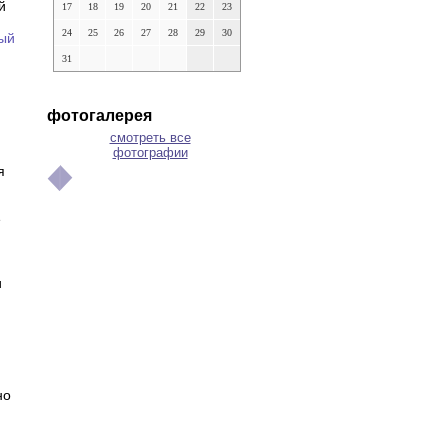
й
17
18
19
20
21
22
23
24
25
26
27
28
29
30
ый
31
фотогалерея
смотреть все
фотографии
я
е
и
но