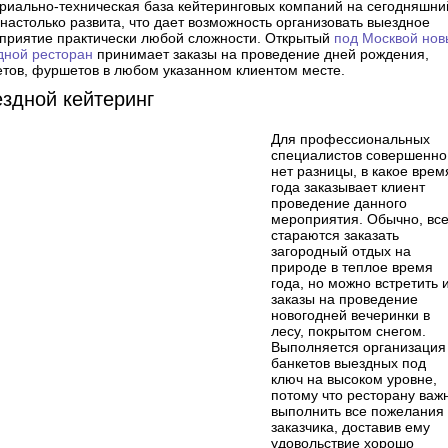
риально-техническая база кейтеринговых компаний на сегодняшни
 настолько развита, что дает возможность организовать выездное
приятие практически любой сложности. Открытый
под Москвой нов
дной ресторан
принимает заказы на проведение дней рождения,
етов, фуршетов в любом указанном клиентом месте.
здной кейтеринг
Для профессиональных
специалистов совершенно
нет разницы, в какое врем
года заказывает клиент
проведение данного
мероприятия. Обычно, вс
стараются заказать
загородный отдых на
природе в теплое время
года, но можно встретить 
заказы на проведение
новогодней вечеринки в
лесу, покрытом снегом.
Выполняется организация
банкетов выездных под
ключ на высоком уровне,
потому что ресторану важ
выполнить все пожелания
заказчика, доставив ему
удовольствие хорошо