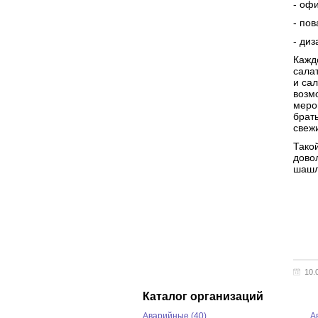
- оф
- пов
- диз
Кажд
сала
и са
возм
меро
брать
свеж
Тако
дово
шашл
10.
Каталог организаций
Аварийные (40)
А