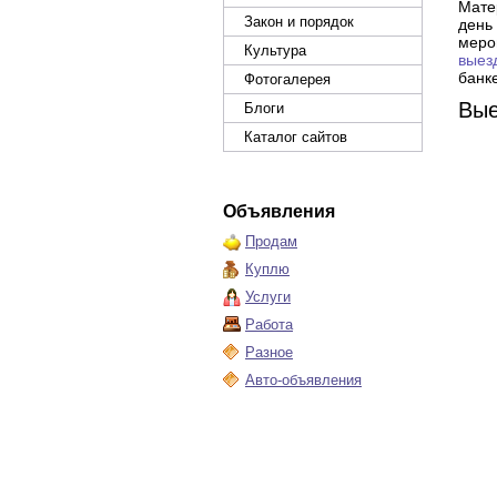
Мате
Закон и порядок
день
меро
Культура
выез
банк
Фотогалерея
Вые
Блоги
Каталог сайтов
Объявления
Продам
Куплю
Услуги
Работа
Разное
Авто-объявления