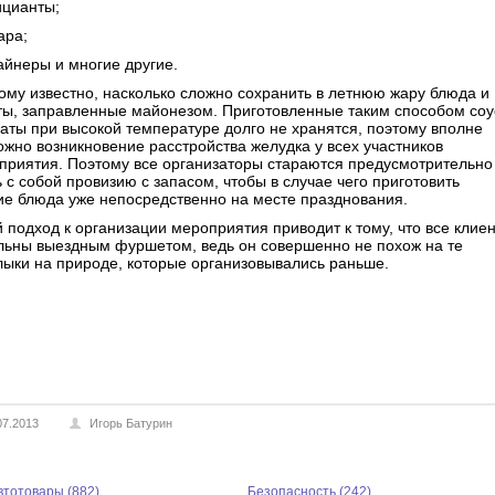
ицианты;
ара;
айнеры и многие другие.
ому известно, насколько сложно сохранить в летнюю жару блюда и
ты, заправленные майонезом. Приготовленные таким способом со
латы при высокой температуре долго не хранятся, поэтому вполне
ожно возникновение расстройства желудка у всех участников
приятия. Поэтому все организаторы стараются предусмотрительно
 с собой провизию с запасом, чтобы в случае чего приготовить
ие блюда уже непосредственно на месте празднования.
й подход к организации мероприятия приводит к тому, что все клие
льны выездным фуршетом, ведь он совершенно не похож на те
ыки на природе, которые организовывались раньше.
07.2013
Игорь Батурин
втотовары (882)
Безопасность (242)