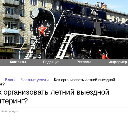
Контакты
Редакция
Реклама
Информер 
Блоги
Частные услуги
Как организовать летний выездной
нг?
к организовать летний выездной
йтеринг?
стные услуги