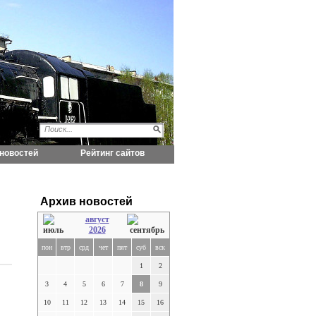
новостей
Рейтинг сайтов
Архив новостей
август
2026
пон
втр
срд
чет
пят
суб
вск
1
2
3
4
5
6
7
8
9
10
11
12
13
14
15
16