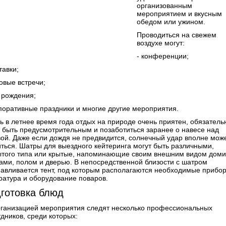
организованным
мероприятием и вкусным
обедом или ужином.
Проводиться на свежем
воздухе могут:
- конференции;
тавки;
овые встречи;
и рождения;
рпоративные праздники и многие другие мероприятия.
ть в летнее время года отдых на природе очень приятен, обязатель
т быть предусмотрительным и позаботиться заранее о навесе над
вой. Даже если дождя не предвидится, солнечный удар вполне мож
иться. Шатры для выездного кейтеринга могут быть различными,
ытого типа или крытые, напоминающие своим внешним видом доми
нами, полом и дверью. В непосредственной близости с шатром
навливается тент, под которым располагаются необходимые прибо
ратура и оборудование поваров.
готовка блюд
рганизацией мероприятия следят несколько профессиональных
дников, среди которых: