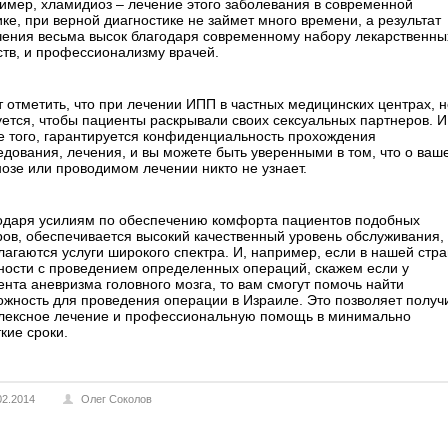
имер, хламидиоз – лечение этого заболевания в современной
ке, при верной диагностике не займет много времени, а результат
чения весьма высок благодаря современному набору лекарственны
ств, и профессионализму врачей.
т отметить, что при лечении ИПП в частных медицинских центрах, н
уется, чтобы пациенты раскрывали своих сексуальных партнеров. И
е того, гарантируется конфиденциальность прохождения
едования, лечения, и вы можете быть уверенными в том, что о ваш
нозе или проводимом лечении никто не узнает.
одаря усилиям по обеспечению комфорта пациентов подобных
ров, обеспечивается высокий качественный уровень обслуживания,
лагаются услуги широкого спектра. И, например, если в нашей стр
ности с проведением определенных операций, скажем если у
ента аневризма головного мозга, то вам смогут помочь найти
ожность для проведения операции в Израиле. Это позволяет получ
лексное лечение и профессиональную помощь в минимально
кие сроки.
02.2014
Олег Соколов