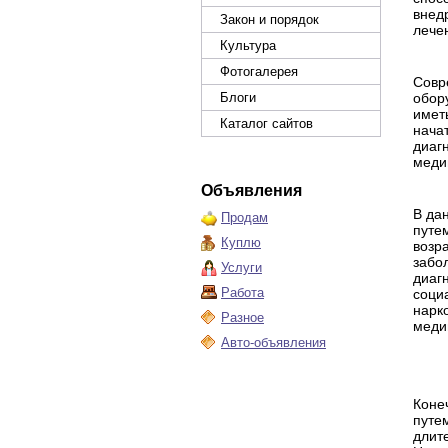
внед
Закон и порядок
лече
Культура
Фотогалерея
Совр
Блоги
обор
имет
Каталог сайтов
нача
диаг
меди
Объявления
В да
Продам
путе
Куплю
возр
забо
Услуги
диаг
Работа
социа
нарк
Разное
меди
Авто-объявления
Коне
путе
длите