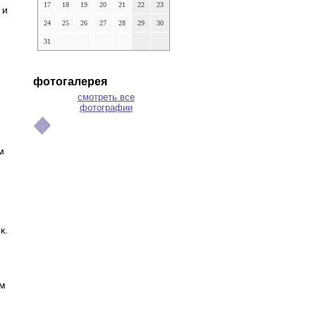
17
18
19
20
21
22
23
 и
24
25
26
27
28
29
30
31
фотогалерея
смотреть все
фотографии
м
к.
ым