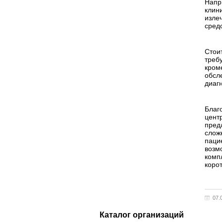
Напр
клини
изле
сред
Стои
треб
кром
обсл
диаг
Благ
цент
пред
слож
паци
возм
комп
корот
07.
Каталог организаций