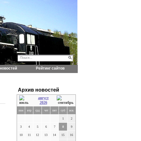
новостей
Рейтинг сайтов
Архив новостей
август
2026
пон
втр
срд
чет
пят
суб
вск
1
2
3
4
5
6
7
8
9
10
11
12
13
14
15
16