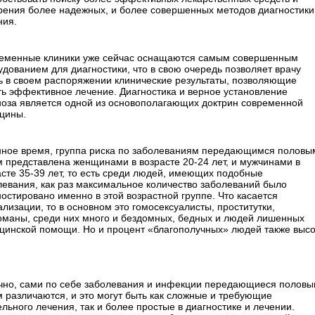
рения более надежных, и более совершенных методов диагностики
ния.
еменные клиники уже сейчас оснащаются самым совершенным
удованием для диагностики, что в свою очередь позволяет врачу
ь в своем распоряжении клинические результаты, позволяющие
ть эффективное лечение. Диагностика и верное установление
ноза является одной из основополагающих доктрин современной
цины.
нное время, группа риска по заболеваниям передающимся половы
м представлена женщинами в возрасте 20-24 лет, и мужчинами в
асте 35-39 лет, то есть среди людей, имеющих подобные
левания, как раз максимальное количество заболеваний было
ностировано именно в этой возрастной группе. Что касается
лизации, то в основном это гомосексуалисты, проститутки,
оманы, среди них много и бездомных, бедных и людей лишенных
цинской помощи. Но и процент «благополучных» людей также высо
чно, сами по себе заболевания и инфекции передающиеся полов
м различаются, и это могут быть как сложные и требующие
льного лечения, так и более простые в диагностике и лечении.