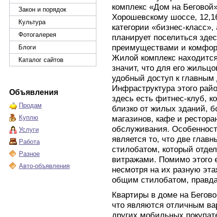
комплекс «Дом на Беговой»
Закон и порядок
Хорошевскому шоссе, 12,16
Культура
категории «бизнес-класс», 
Фотогалерея
планирует поселиться зде
преимуществами и комфор
Блоги
Жилой комплекс находится
Каталог сайтов
значит, что для его жильц
удобный доступ к главным
Инфраструктура этого райо
Объявления
здесь есть фитнес-клуб, к
Продам
близко от жилых зданий, 
Куплю
магазинов, кафе и рестора
обслуживания. Особенност
Услуги
является то, что две гла
Работа
стилобатом, который отде
Разное
витражами. Помимо этого е
Авто-объявления
несмотря на их разную эт
общим стилобатом, правда
Квартиры в доме на Бегов
что являются отличным ва
других мобильных покупат