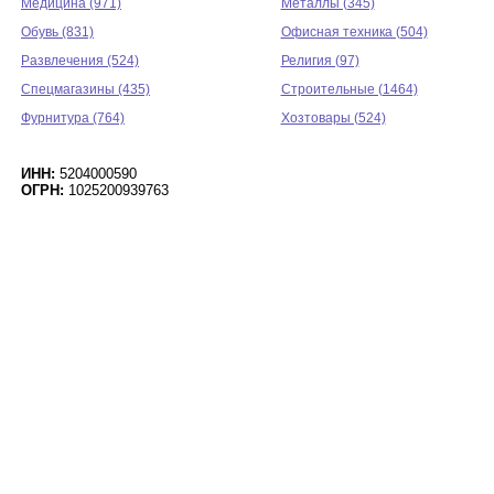
Медицина (971)
Металлы (345)
Обувь (831)
Офисная техника (504)
Развлечения (524)
Религия (97)
Спецмагазины (435)
Строительные (1464)
Фурнитура (764)
Хозтовары (524)
ИНН:
5204000590
ОГРН:
1025200939763