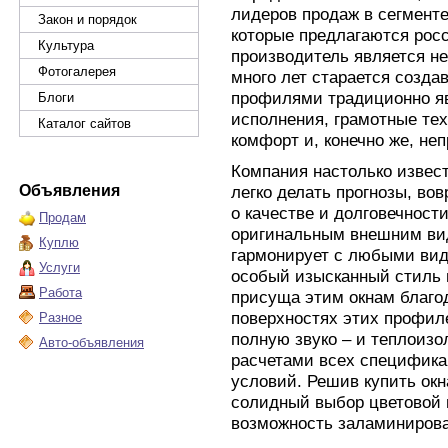
лидеров продаж в сегменте
Закон и порядок
которые предлагаются рос
Культура
производитель является не
Фотогалерея
много лет старается созда
профилями традиционно я
Блоги
исполнения, грамотные те
Каталог сайтов
комфорт и, конечно же, не
Компания настолько извест
Объявления
легко делать прогнозы, вов
о качестве и долговечност
Продам
оригинальным внешним ви
Куплю
гармонирует с любыми вид
Услуги
особый изысканный стиль 
Работа
присуща этим окнам благо
поверхностях этих профил
Разное
полную звуко – и теплоизо
Авто-объявления
расчетами всех специфика
условий. Решив купить окн
солидный выбор цветовой 
возможность заламиниров