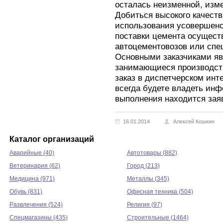
осталась неизменной, изме
Добиться высокого качест
использования усовершенс
поставки цемента осущес
автоцементовозов или спе
Основными заказчиками яв
занимающиеся производст
заказ в диспетчерском инт
всегда будете владеть инф
выполнения находится заяв
16.01.2014
Алексей Кошкин
Каталог организаций
Аварийные (40)
Автотовары (882)
Ветеринария (62)
Город (213)
Медицина (971)
Металлы (345)
Обувь (831)
Офисная техника (504)
Развлечения (524)
Религия (97)
Спецмагазины (435)
Строительные (1464)