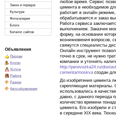
любое время. Сервис позво
Закон и порядок
цемента в необходимое для
Культура
работает в онлайн режиме
обрабатывается и заказ вы
Фотогалерея
Работа сервиса заключаетс
Блоги
выполнением. Заказчик мож
Каталог сайтов
форму, на основании котор
возникновения вопросов, с
свяжутся специалисты дис
Объявления
Онлайн инструмент позвол
точно в срок, не нужно тра
Продам
компании и уточнять налич
Куплю
http://perevozka24.ru/dosta
Услуги
cementa/moskva
создан для
Работа
До изобретения цемента л
Разное
скрепляющие материалы. С
Авто-объявления
использовались в качеств
давно, с данного периода 
количество времени понад
цемента. Его изобрели и с
в середине XIX века. Техн