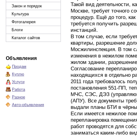
Такой вид деятельности, к
Закон и порядок
Москве, требует точного 
Культура
процедур. Ещё до того, ка
Фотогалерея
требуется получить разре
инстанций.
Блоги
В том случае, если требу
Каталог сайтов
квартиры, разрешение дол
Мосжилинспекция. В том сл
изменения в нежилом поме
Объявления
жилом здании, разрешени
Продам
Согласование перепланир
Куплю
находящихся в отдельно р
2011 года требовалось пол
Услуги
постановления 551-ПП, те
Работа
МЧС, СЭС, ДЭЗ (управляю
Разное
(АПУ). Все документы треб
Авто-объявления
выдали планы БТИ в чёрны
Если имеется нежилое пом
перепланировка помещения
работ проводятся для собс
заниматься каким-либо ви