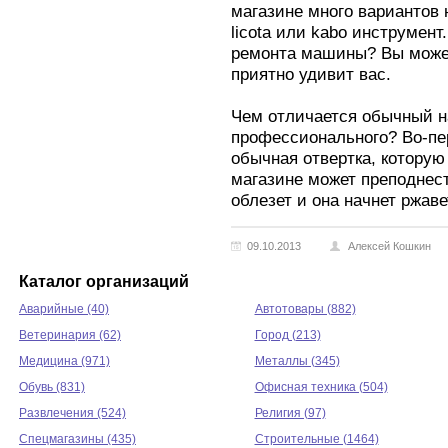
магазине много вариантов 
licota или kabo инструмен
ремонта машины? Вы может
приятно удивит вас.
Чем отличается обычный н
профессионального? Во-пе
обычная отвертка, которую
магазине может преподнес
облезет и она начнет ржавет
09.10.2013
Алексей Кошкин
Каталог организаций
Аварийные (40)
Автотовары (882)
Ветеринария (62)
Город (213)
Медицина (971)
Металлы (345)
Обувь (831)
Офисная техника (504)
Развлечения (524)
Религия (97)
Спецмагазины (435)
Строительные (1464)