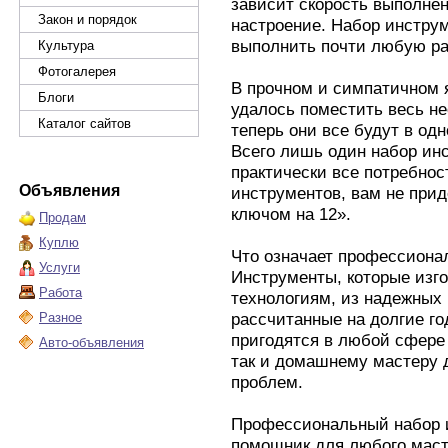
зависит скорость выполнен
Закон и порядок
настроение. Набор инстру
выполнить почти любую ра
Культура
Фотогалерея
В прочном и симпатичном 
Блоги
удалось поместить весь н
Каталог сайтов
теперь они все будут в одн
Всего лишь один набор ин
практически все потребно
Объявления
инструментов, вам не прид
ключом на 12».
Продам
Куплю
Что означает профессиона
Услуги
Инструменты, которые изг
Работа
технологиям, из надежных
рассчитанные на долгие го
Разное
пригодятся в любой сфере
Авто-объявления
так и домашнему мастеру 
проблем.
Профессиональный набор 
помощник для любого маст