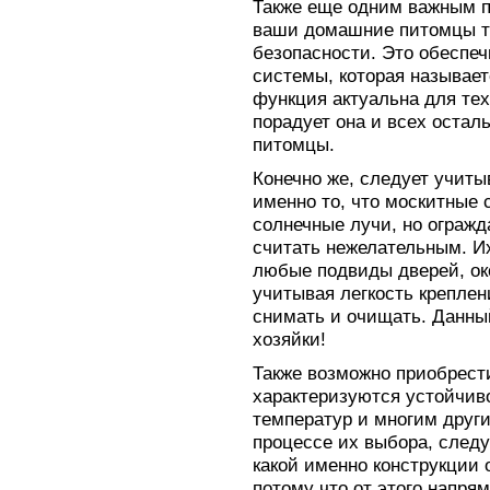
Также еще одним важным п
ваши домашние питомцы те
безопасности. Это обеспе
системы, которая называет
функция актуальна для тех
порадует она и всех остал
питомцы.
Конечно же, следует учиты
именно то, что москитные 
солнечные лучи, но огражд
считать нежелательным. И
любые подвиды дверей, око
учитывая легкость креплени
снимать и очищать. Данны
хозяйки!
Также возможно приобрести
характеризуются устойчив
температур и многим друг
процессе их выбора, следу
какой именно конструкции 
потому что от этого напря