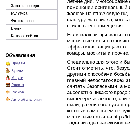
летние дни. Многообразие 
Закон и порядок
помещении оригинальный 
жалюзи на http://ldstyle.ru
Культура
фактуру материала, котор
Фотогалерея
стилю всего помещения.
Блоги
Если жалюзи призваны соз
Каталог сайтов
москитные сетки позволяю
эффективно защищают от р
комары, москиты и прочие.
Объявления
Специально для этого и бы
Продам
Стоит отметить, что, безу
Куплю
другими способами борьбы
Услуги
главный недостаток всех эт
Работа
считать безопасными, а мо
абсолютно никакого вреда 
Разное
вышеперечисленного, они 
Авто-объявления
пыли, различного пуха и п
которые вам совсем не нуж
москитные сетки на http://ld
тогда ни одно насекомое н