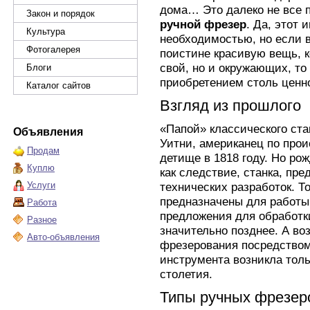
дома… Это далеко не все
Закон и порядок
ручной фрезер
. Да, этот 
Культура
необходимостью, но если 
Фотогалерея
поистине красивую вещь, к
свой, но и окружающих, то
Блоги
приобретением столь ценно
Каталог сайтов
Взгляд из прошлого
«Папой» классического ст
Объявления
Уитни, американец по про
Продам
детище в 1818 году. Но ро
Куплю
как следствие, станка, пр
Услуги
технических разработок. Т
предназначены для работы
Работа
предложения для обработк
Разное
значительно позднее. А в
Авто-объявления
фрезерования посредством
инструмента возникла тол
столетия.
Типы ручных фрезер