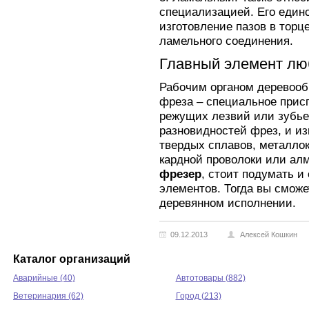
специализацией. Его един
изготовление пазов в торц
ламельного соединения.
Главный элемент лю
Рабочим органом деревоо
фреза – специальное прис
режущих лезвий или зубье
разновидностей фрез, и из
твердых сплавов, металло
кардной проволоки или ал
фрезер
, стоит подумать 
элементов. Тогда вы сможе
деревянном исполнении.
09.12.2013
Алексей Кошкин
Каталог организаций
Аварийные (40)
Автотовары (882)
Ветеринария (62)
Город (213)