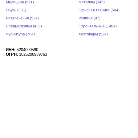
Медицина (971)
Металлы (345)
Обувь (831)
Офисная техника (504)
Развлечения (524)
Религия (97)
Спецмагазины (435)
Строительные (1464)
Фурнитура (764)
Хозтовары (524)
ИНН:
5204000590
ОГРН:
1025200939763