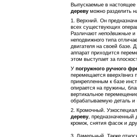
Выпускаемые в настоящее
дереву
можно разделить н
1. Верхний. Он предназнач
всех существующих операц
Различают
неподвижные
и
неподвижного типа отлича
двигателя на своей базе. 
аппарат приходится перем
этом выступает за плоскос
У
погружного ручного фр
перемещается вверх/вниз 
прикрепленным к базе инст
опирается на пружины, бл
вертикальное перемещение
обрабатываемую деталь и 
2. Кромочный. Узкоспеци
дереву
, предназначенный 
кромок, снятия фасок и др
3. Ламельный. Также относ