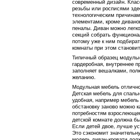
современный дизайн. Клас
резьбы или росписями зде
технологическим причинам
элементами, кроме дивано
пеналы. Диван можно легко
секций собрать функциона
потому уже к ним подбират
комнаты при этом станови
Типичный образец модульн
гардеробная, внутреннее п
заполняет вешалками, пол
желанию.
Модульная мебель отлично
Детская мебель для спаль
удобная, например мебель 
обстановку заново можно к
потребностям взрослеющег
детской комнате должна б
Если детей двое, лучше ус
Это сэкономит значительну
модель диван-кровати дол