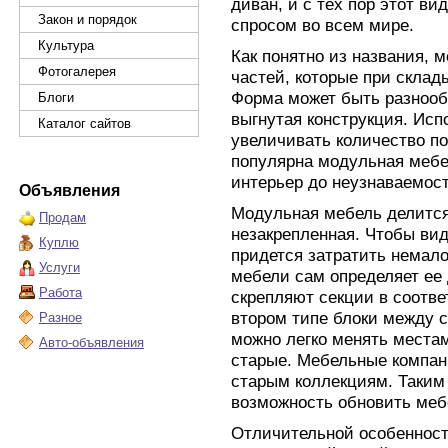
диван, и с тех пор этот в
Закон и порядок
спросом во всем мире.
Культура
Как понятно из названия, 
Фотогалерея
частей, которые при склад
Форма может быть разнообр
Блоги
выгнутая конструкция. Ис
Каталог сайтов
увеличивать количество п
популярна модульная мебел
интерьер до неузнаваемост
Объявления
Модульная мебель делится 
Продам
незакрепленная. Чтобы ви
Куплю
придется затратить немало
Услуги
мебели сам определяет ее 
Работа
скрепляют секции в соотве
втором типе блоки между с
Разное
можно легко менять места
Авто-объявления
старые. Мебельные компан
старым коллекциям. Таким 
возможность обновить меб
Отличительной особенност