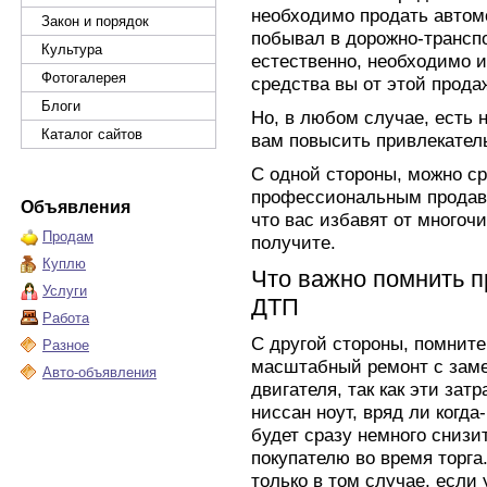
необходимо продать автом
Закон и порядок
побывал в дорожно-трансп
Культура
естественно, необходимо и
Фотогалерея
средства вы от этой прода
Блоги
Но, в любом случае, есть 
Каталог сайтов
вам повысить привлекатель
С одной стороны, можно ср
профессиональным продавц
Объявления
что вас избавят от многочи
Продам
получите.
Куплю
Что важно помнить 
Услуги
ДТП
Работа
С другой стороны, помните
Разное
масштабный ремонт с заме
Авто-объявления
двигателя, так как эти зат
ниссан ноут, вряд ли когд
будет сразу немного снизи
покупателю во время торга
только в том случае, если