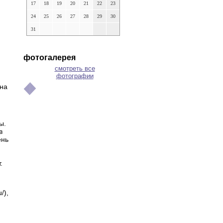
17
18
19
20
21
22
23
24
25
26
27
28
29
30
31
фотогалерея
смотреть все
фотографии
 на
ы.
в
ень
.
/),