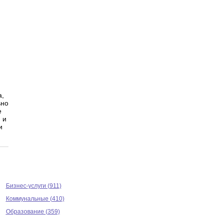
а,
ьно
е
 и
и
Бизнес-услуги (911)
Коммунальные (410)
Образование (359)