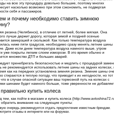
оды на всю эту процедуру довольно большие, поэтому многих
ресует насколько возможно при этом сэкономить, не подвергая
ности себя и пассажиров.
ем и почему необходимо ставить зимнюю
ину?
яя резина (Челябинск), в отличие от летней, более мягкая. Она
ого лучше держит дорогу, которая зимой и поздней осенью
овится замерзшей и скользкой. Как только температура воздуха
тилась ниже пяти градусов, необходимо сразу менять летние шины
ие. Даже если днем температура воздуха намного выше, утром
ги уже покрыты легким слоем изморози. В это время обычно и
ается множество ДТП и больших аварий.
ледует пренебрегать безопасностью и медлить с процедурой замен
ь не рекомендуется использовать летние шины на задних колесах, 
ремя как на передних установлена зимняя резина. Зимние шины оч
о стираются в теплую погоду, что приводит к их негодности, но тот
 что в случае опасной ситуации ваш тормозной путь на колесах с
ими шинами будет намного больше, тоже уверенности не добавляет
 правильно купить колеса
 тем, как пойти в магазин и купить колеса (http://www.avtoshina72.ru
т обратить внимание на следующие пункты:
вую очередь рекомендуется отдать предпочтение известным брендам.
отрите отзывы в интернете или на форумах.