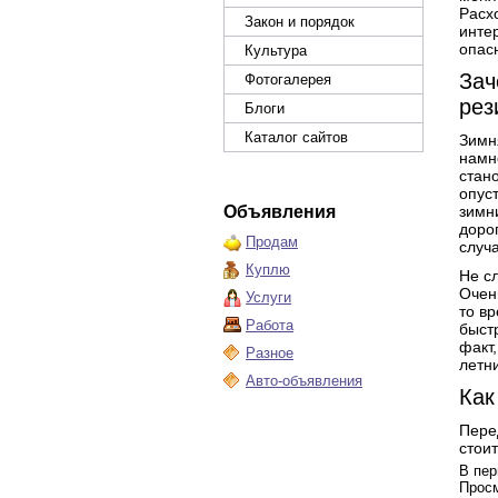
Расх
Закон и порядок
инте
опас
Культура
Зач
Фотогалерея
рез
Блоги
Каталог сайтов
Зимн
намн
стан
опус
Объявления
зимн
доро
Продам
случ
Куплю
Не с
Очен
Услуги
то в
Работа
быстр
факт,
Разное
летн
Авто-объявления
Как
Перед
стои
В пер
Просм