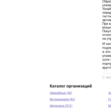
Обрат
указа
Узнай
опред
тесто
автом
При в
мощно
Покуп
отлич
на уп
И на
подч
а эт
ухаж
хотя
порч
кругл
28.
Каталог организаций
Аварийные (40)
А
Ветеринария (62)
Г
Медицина (971)
М