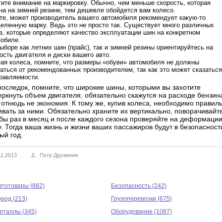
ите внимание на маркировку. Обычно, чем меньше скорость, которая
на на зимней резине, тем дешевле обойдется вам колесо.
те, может производитель вашего автомобиля рекомендует какую-то
еленную марку. Ведь это не просто так. Существует много различных
в, которые определяют качество эксплуатации шин на конкретном
обиле.
ыборе как летних шин (прайс), так и зимней резины ориентируйтесь на
сть двигателя и диски вашего авто.
ая колеса, помните, что размеры «обуви» автомобиля не должны
аться от рекомендованных производителем, так как это может сказаться
равляемости.
последок, помните, что широкие шины, которыми вы захотите
еркнуть объем двигателя, обязательно скажутся на расходе бензин
о отнюдь не экономия. К тому же, купив колеса, необходимо правил
ивать за ними. Обязательно храните их вертикально, поворачивайт
 бы раз в месяц и после каждого сезона проверяйте на деформации
у. Тогда ваша жизнь и жизни ваших пассажиров будут в безопасност
ый год.
11.2013
Петр Дружинин
втотовары (882)
Безопасность (242)
ород (213)
Грузоперевозки (675)
еталлы (345)
Оборудование (1087)