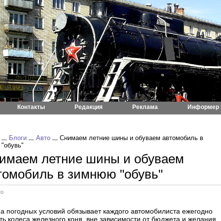
Контакты
Редакция
Реклама
Информер 
Блоги
Авто
Снимаем летние шины и обуваем автомобиль в
"обувь"
имаем летние шины и обуваем
томобиль в зимнюю "обувь"
то
а погодных условий обязывает каждого автомобилиста ежегодно
ть колеса железного коня, вне зависимости от бюджета и желания.