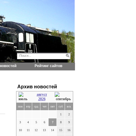
новостей
Рейтинг сайтов
Архив новостей
август
2026
пон
втр
срд
чет
пят
суб
вск
1
2
3
4
5
6
7
8
9
10
11
12
13
14
15
16