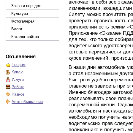
включает в себя все экзам
Закон и порядок
изменениями, вошедшими в
Культура
билету можно прочитать р
проверить правильность св
Фотогалерея
приложении есть режим «
Блоги
Приложение «Экзамен ПДД»
Каталог сайтов
для тех, кто только собир
водительского удостоверен
которые периодически дол
Объявления
курсе изменений, произош
Продам
В наши дни автомобиль уж
Куплю
а стал незаменимым друго
быстро и удобно перемещат
Услуги
главное не зависеть при э
Работа
Именно благодаря автомоб
Разное
реализовывать свои планы
Авто-объявления
современной жизни. Однак
автомобиля и наслаждатьс
необходимо получить на эт
водительских прав следуе
поликлинике и получить м