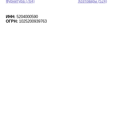
Фурнитура (764)
Хозтовары (524)
ИНН:
5204000590
ОГРН:
1025200939763