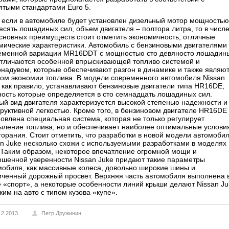
ятыми стандартами Euro 5.
, если в автомобиле будет установлен дизельный мотор мощностью
десять лошадиных сил, объем двигателя – полтора литра, то в числ
основных преимуществ стоит отметить экономичность, отличные
мические характеристики. Автомобиль с бензиновыми двигателями
еменной вариации MR16DDT с мощностью сто девяносто лошадин
отличаются особенной впрыскивающей топливо системой и
онадувом, которые обеспечивают разгон в динамике и также являю
гом экономии топлива. В модели современного автомобиля Nissan
, как правило, устанавливают бензиновые двигатели типа HR16DЕ,
ость которые определяется в сто семнадцать лошадиных сил.
ый вид двигателя характеризуется высокой степенью надежности и
труктивной легкостью. Кроме того, в бензиновом двигателе HR16DЕ
новлена специальная система, которая не только регулирует
ыление топлива, но и обеспечивает наиболее оптимальные услови
сгорания. Стоит отметить, что разработки в новой модели автомоби
an Juke несколько схожи с используемыми разработками в моделях
 Таким образом, некоторое впечатление огромной мощи и
ршенной уверенности Nissan Juke придают такие параметры
мобиля, как массивные колеса, довольно широкие шины и
иченный дорожный просвет. Верхняя часть автомобиля выполнена 
е «спорт», а некоторые особенности линий крыши делают Nissan Ju
им на авто с типом кузова «купе».
12.2013
Петр Дружинин