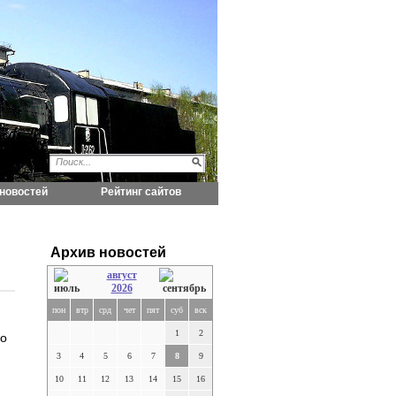
новостей
Рейтинг сайтов
Архив новостей
август
2026
пон
втр
срд
чет
пят
суб
вск
1
2
ло
3
4
5
6
7
8
9
10
11
12
13
14
15
16