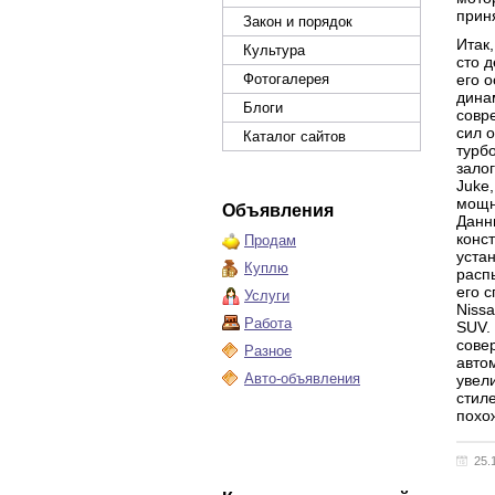
прин
Закон и порядок
Итак
Культура
сто 
Фотогалерея
его 
дина
Блоги
совр
сил 
Каталог сайтов
турб
зало
Juke
мощн
Объявления
Данн
конс
Продам
уста
Куплю
расп
его 
Услуги
Niss
Работа
SUV.
сове
Разное
авто
Авто-объявления
увел
стил
похож
25.