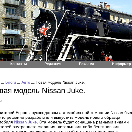
Контакты
Редакция
Реклама
Информер 
Блоги
Авто
Новая модель Nissan Juke.
вая модель Nissan Juke.
то
жителей Европы руководством автомобильной компании Nissan бы
ято решение разработать и выпустить модель нового образца
мобиля
Nissan Juke
. Эта модель будет оснащена разными видами
ателей внутреннего сгорания, дизельными либо бензиновыми
рами, которые предполагается разработать в соответствии с