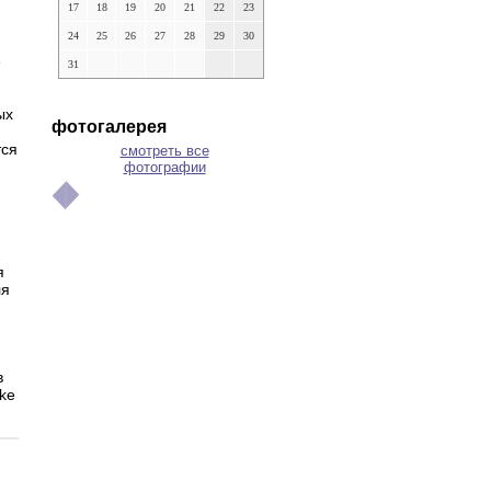
17
18
19
20
21
22
23
24
25
26
27
28
29
30
е
31
ых
фотогалерея
тся
смотреть все
фотографии
я
ля
в
ke