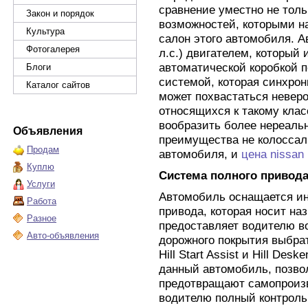
сравнение уместно не тол
Закон и порядок
возможностей, которыми н
Культура
салон этого автомобиля. 
Фотогалерея
л.с.) двигателем, который 
автоматической коробкой 
Блоги
системой, которая синхро
Каталог сайтов
может похвастаться невер
относящихся к такому клас
вообразить более нереальн
Объявления
преимущества не колоссал
Продам
автомобиля, и
цена nissan 
Куплю
Система полного привод
Услуги
Автомобиль оснащается ин
Работа
привода, которая носит на
Разное
предоставляет водителю в
Авто-объявления
дорожного покрытия выбр
Hill Start Assist и Hill Des
данный автомобиль, позво
предотвращают самопроизв
водителю полный контроль