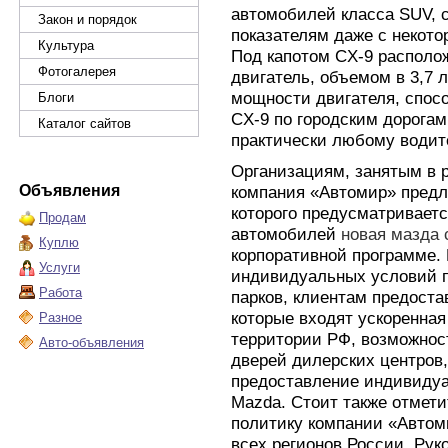
автомобилей класса SUV,
Закон и порядок
показателям даже с некот
Культура
Под капотом CX-9 распол
Фотогалерея
двигатель, объемом в 3,7 
мощности двигателя, спосо
Блоги
CX-9 по городским дорогам
Каталог сайтов
практически любому водит
Организациям, занятым в 
Объявления
компания «Автомир» предл
которого предусматривает
Продам
автомобилей
новая мазда 
Куплю
корпоративной программе.
Услуги
индивидуальных условий п
Работа
парков, клиентам предоста
которые входят ускоренная
Разное
территории РФ, возможнос
Авто-объявления
дверей дилерских центров
предоставление индивидуа
Mazda. Стоит также отмет
политику компании «Автом
всех регионов России. Ру