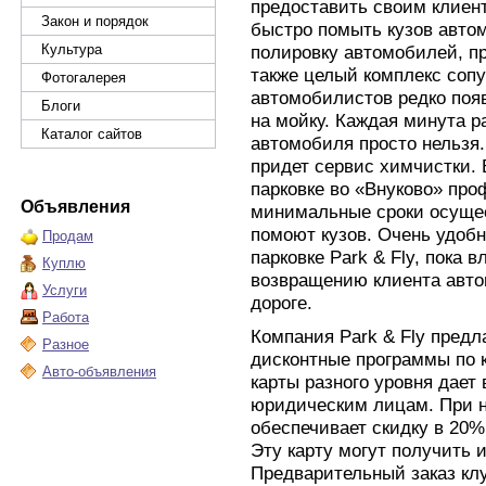
предоставить своим клиен
Закон и порядок
быстро помыть кузов авто
Культура
полировку автомобилей, п
также целый комплекс сопу
Фотогалерея
автомобилистов редко поя
Блоги
на мойку. Каждая минута р
Каталог сайтов
автомобиля просто нельзя
придет сервис химчистки. 
парковке во «Внуково» пр
Объявления
минимальные сроки осущес
помоют кузов. Очень удобн
Продам
парковке Park & Fly, пока 
Куплю
возвращению клиента авто
Услуги
дороге.
Работа
Компания Park & Fly предл
Разное
дисконтные программы по 
Авто-объявления
карты разного уровня дае
юридическим лицам. При н
обеспечивает скидку в 20%
Эту карту могут получить 
Предварительный заказ кл