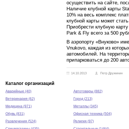
осуществить на сайте, посл
Наличие клубной карты Sta
10% на весь комплекс плат
клубной карты может стать
Приобрести клубную карту 
Park & Fly всего за 500 руб
В аэропорту «Внуково» име
Vnukovo, каждая из которы
автомобилей. На территори
припарковаться до 200 авт
14.10.2013
Петр Дружинин
Каталог организаций
Аварийные (40)
Автотовары (882)
Ветеринария (62)
Город (213)
Медицина (971)
Металлы (345)
Обувь (831)
Офисная техника (504)
Развлечения (524)
Религия (97)
Спецмагазины (435)
Строительные (1464)